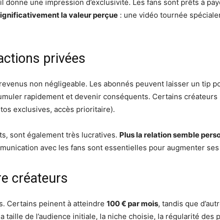
il donne une impression d’exclusivité. Les fans sont prêts à pa
ignificativement la valeur perçue
: une vidéo tournée spécial
ractions privées
revenus non négligeable. Les abonnés peuvent laisser un tip pou
muler rapidement et devenir conséquents. Certains créateurs i
s exclusives, accès prioritaire).
s, sont également très lucratives.
Plus la relation semble pers
communication avec les fans sont essentielles pour augmenter se
re créateurs
s. Certains peinent à atteindre
100 € par mois
, tandis que d’au
 taille de l’audience initiale, la niche choisie, la régularité des 