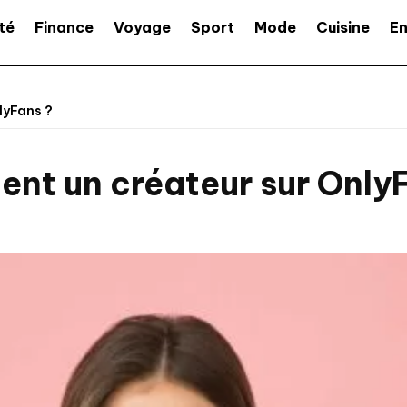
té
Finance
Voyage
Sport
Mode
Cuisine
En
lyFans ?
nt un créateur sur Only