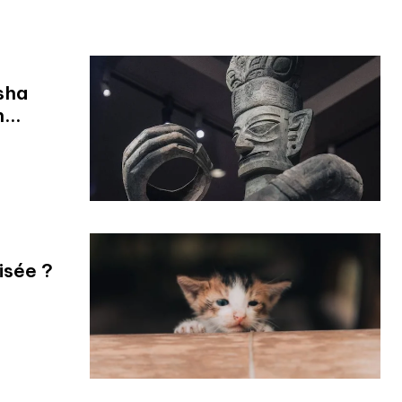
sha
...
isée ?