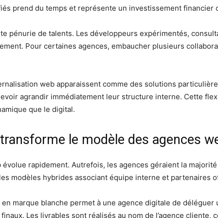
ifiés prend du temps et représente un investissement financier
orte pénurie de talents. Les développeurs expérimentés, consul
crutement. Pour certaines agences, embaucher plusieurs collabo
ternalisation web apparaissent comme des solutions particulièr
voir agrandir immédiatement leur structure interne. Cette flexi
mique que le digital.
 transforme le modèle des agences w
évolue rapidement. Autrefois, les agences géraient la majorité 
i, les modèles hybrides associant équipe interne et partenaires 
 en marque blanche permet à une agence digitale de déléguer u
finaux. Les livrables sont réalisés au nom de l’agence cliente, 