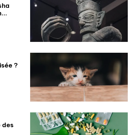
sha
...
isée ?
e des