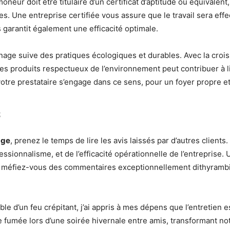
eur doit être titulaire d’un certificat d’aptitude ou équivalent
. Une entreprise certifiée vous assure que le travail sera ef
garantit également une efficacité optimale.
onage suive des pratiques écologiques et durables. Avec la cro
 des produits respectueux de l’environnement peut contribuer à 
tre prestataire s’engage dans ce sens, pour un foyer propre et
s
age
, prenez le temps de lire les avis laissés par d’autres clie
essionnalisme, et de l’efficacité opérationnelle de l’entreprise.
is méfiez-vous des commentaires exceptionnellement dithyrambi
 d’un feu crépitant, j’ai appris à mes dépens que l’entretien est
 de fumée lors d’une soirée hivernale entre amis, transformant n