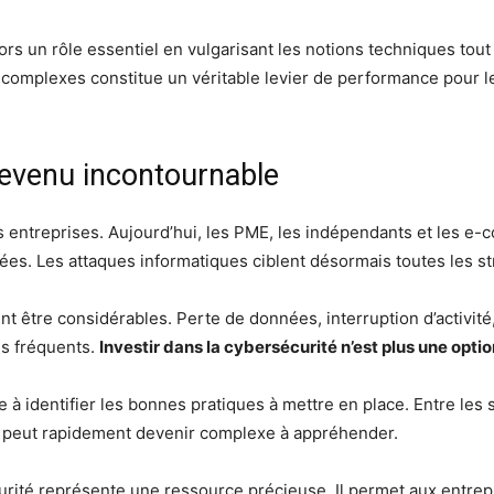
rs un rôle essentiel en vulgarisant les notions techniques tout
 complexes constitue un véritable levier de performance pour l
devenu incontournable
s entreprises. Aujourd’hui, les PME, les indépendants et les e
. Les attaques informatiques ciblent désormais toutes les struc
t être considérables. Perte de données, interruption d’activité,
us fréquents.
Investir dans la cybersécurité n’est plus une opti
 identifier les bonnes pratiques à mettre en place. Entre les so
jet peut rapidement devenir complexe à appréhender.
curité représente une ressource précieuse. Il permet aux entre