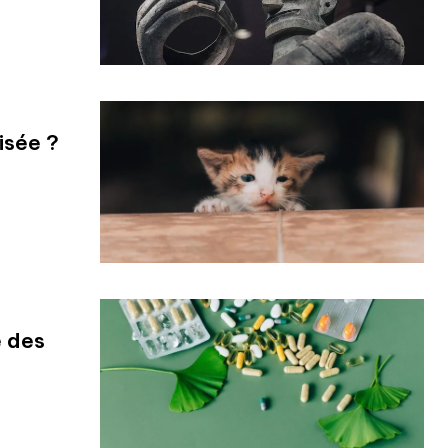
isée ?
e des