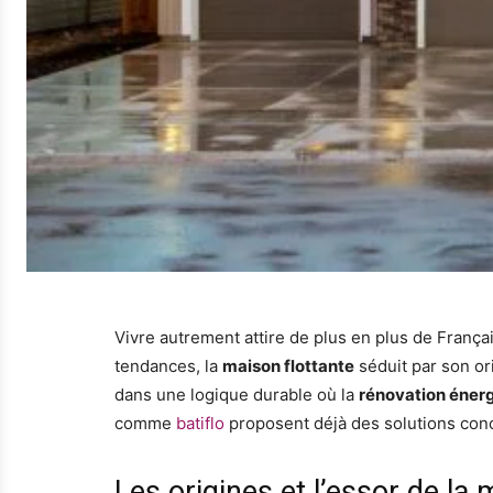
Vivre autrement attire de plus en plus de França
tendances, la
maison flottante
séduit par son ori
dans une logique durable où la
rénovation éner
comme
batiflo
proposent déjà des solutions conc
Les origines et l’essor de la 