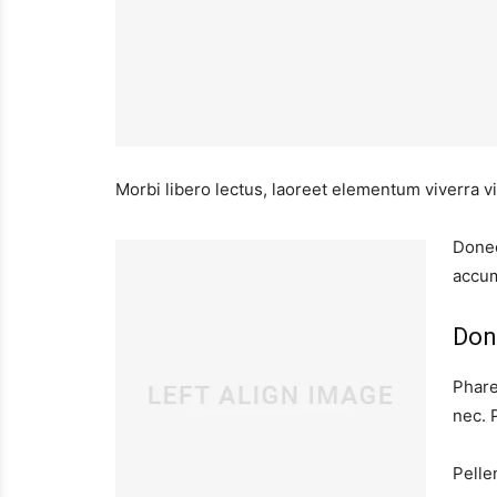
Morbi libero lectus, laoreet elementum viverra vi
Donec
accum
Don
Phare
nec. 
Pelle