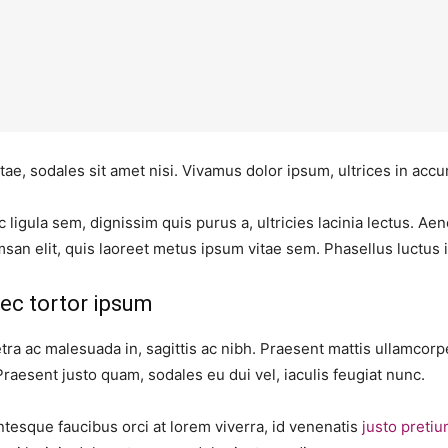
tae, sodales sit amet nisi. Vivamus dolor ipsum, ultrices in accu
 ligula sem, dignissim quis purus a, ultricies lacinia lectus. Aen
san elit, quis laoreet metus ipsum vitae sem. Phasellus luctus 
ec tortor ipsum
tra ac malesuada in, sagittis ac nibh. Praesent mattis ullamcor
Praesent justo quam, sodales eu dui vel, iaculis feugiat nunc.
ntesque faucibus orci at lorem viverra, id venenatis
justo preti