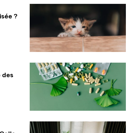
isée ?
e des