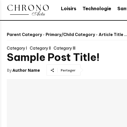
Loisirs
Technologie
San
Parent Category
Primary/Child Category
Article Title ..
Category I
Category II
Category III
Sample Post Title!
By
Author Name
Partager