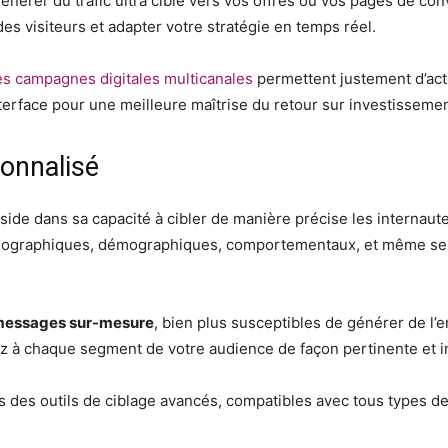
générer du trafic ultra ciblé vers vos offres ou vos pages de con
 visiteurs et adapter votre stratégie en temps réel.
les campagnes digitales multicanales
permettent justement d’acti
terface pour une meilleure maîtrise du retour sur investissemen
sonnalisé
réside dans sa capacité à cibler de manière précise les internau
ographiques, démographiques, comportementaux, et même selon 
 messages sur-mesure
, bien plus susceptibles de générer de l
ez à chaque segment de votre audience de façon pertinente et 
 des outils de ciblage avancés, compatibles avec tous types de